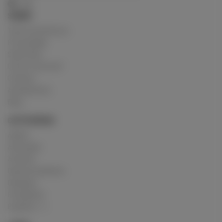
SOBRE
Termos de Serviço
Privacidade
Sobre Nós
Como Funciona?
Cookies
Atendimento
Blog
CATEGORIAS
Adulto
Animação
Artistas
Desenvolvedores
Designer
Fotógrafos
Explorar