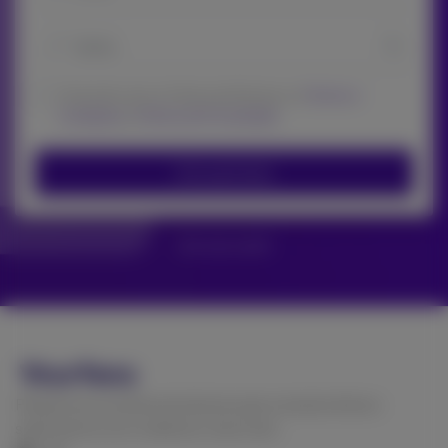
Concordo com os Termos de Serviço e a
Termos e
Condições
e
Política de Privacidade
Crie sua Conta
Tem uma conta?
Plataforma social de assinaturas para conexão direta e
significativa com criadores e seus fans.