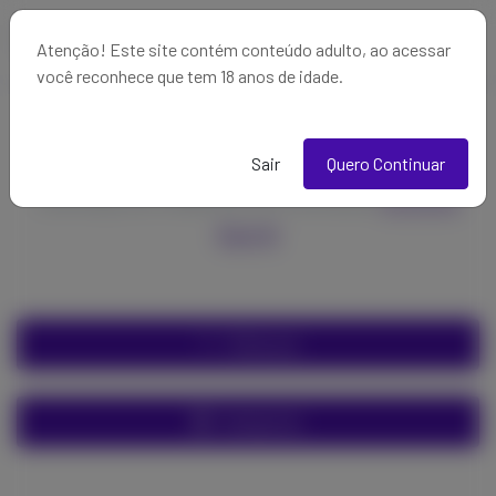
Atenção! Este site contém conteúdo adulto, ao acessar
você reconhece que tem 18 anos de idade.
Assista as Lives
Sair
Quero Continuar
Conheça os Criadores de Conteúdo
Comece
Agora!
Filtrar por
Categorias