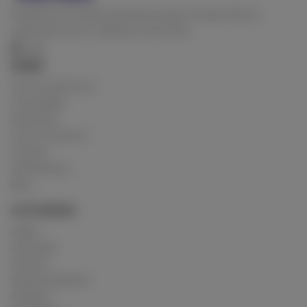
Plataforma social de assinaturas para conexão direta e
significativa com criadores e seus fans.
SOBRE
Termos de Serviço
Privacidade
Sobre Nós
Como Funciona?
Cookies
Atendimento
Blog
CATEGORIAS
Adulto
Animação
Artistas
Desenvolvedores
Designer