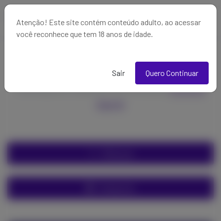
Atenção! Este site contém conteúdo adulto, ao acessar
você reconhece que tem 18 anos de idade.
Criadores em Destaque
Sair
Quero Continuar
Conheça os Criadores de Conteúdo
Comece
Agora!
Filtrar por
Categorias