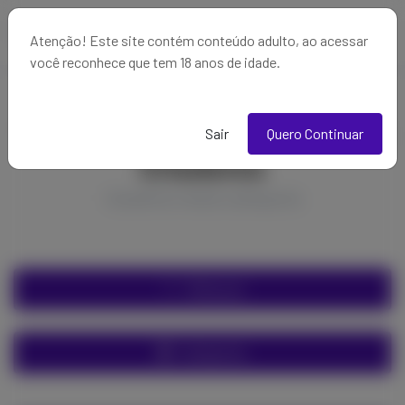
Atenção! Este site contém conteúdo adulto, ao acessar
você reconhece que tem 18 anos de idade.
Desenvolvedores - Novos
Sair
Quero Continuar
Criadores
Usuários nesta categoria
Filtrar por
Categorias