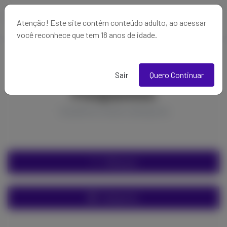
Atenção! Este site contém conteúdo adulto, ao acessar
você reconhece que tem 18 anos de idade.
Adulto - Criadores mais
Sair
Quero Continuar
Frequentes
Usuários nesta categoria
Filtrar por
Categorias